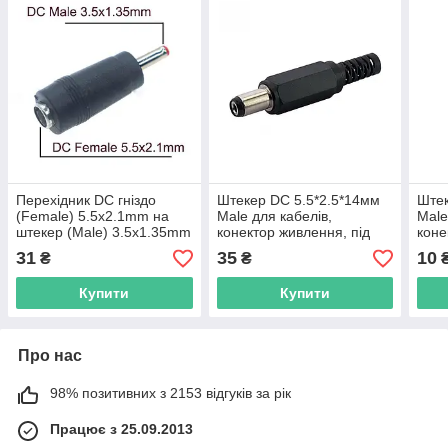
Перехідник DC гніздо
Штекер DC 5.5*2.5*14мм
Штек
(Female) 5.5x2.1mm на
Male для кабелів,
Male
штекер (Male) 3.5x1.35mm
конектор живлення, під
коне
пайку
пайк
31
35
10
₴
₴
Купити
Купити
Про нас
98% позитивних з 2153 відгуків за рік
Працює з 25.09.2013