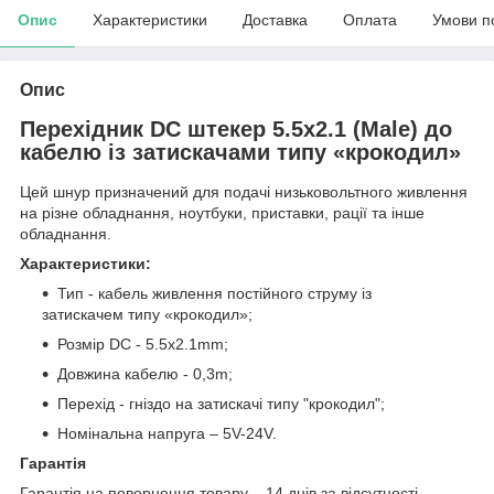
Опис
Характеристики
Доставка
Оплата
Умови п
Опис
Перехідник DC штекер 5.5x2.1 (Male) до
кабелю із затискачами типу «крокодил»
Цей шнур призначений для подачі низьковольтного живлення
на різне обладнання, ноутбуки, приставки, рації та інше
обладнання.
Характеристики:
Тип - кабель живлення постійного струму із
затискачем типу «крокодил»;
Розмір DC - 5.5x2.1mm;
Довжина кабелю - 0,3m;
Перехід - гніздо на затискачі типу "крокодил";
Номінальна напруга – 5V-24V.
Гарантія
Гарантія на повернення товару – 14 днів за відсутності