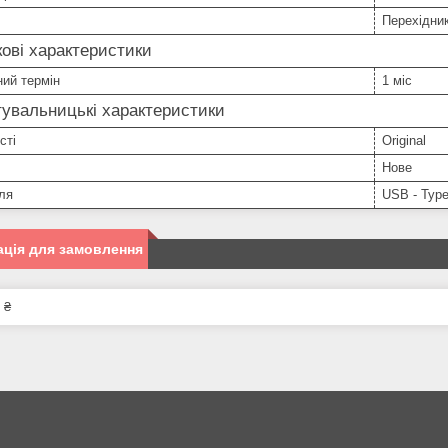
Перехідни
ові характеристики
ний термін
1 міс
увальницькі характеристики
сті
Original
Нове
ля
USB - Typ
ція для замовлення
 ₴