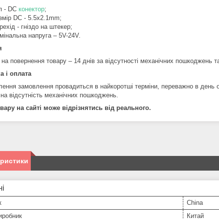
п - DC
конектор
;
змір DC - 5.5x2.1mm;
рехід - гніздо на штекер;
мінальна напруга – 5V-24V.
я
 на повернення товару – 14 днів за відсутності механічних пошкоджень т
а і оплата
лення замовлення провадиться в найкоротші терміни, переважно в день 
 на відсутність механічних пошкоджень.
вару на сайті може відрізнятись від реального.
еристики
ні
к
China
иробник
Китай