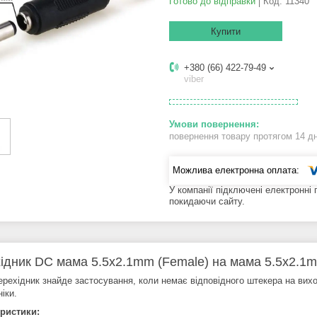
Готово до відправки
Код:
11340
Купити
+380 (66) 422-79-49
viber
повернення товару протягом 14 д
У компанії підключені електронні
покидаючи сайту.
ідник DC мама 5.5x2.1mm (Female) на мама 5.5x2.1m
ерехідник знайде застосування, коли немає відповідного штекера на вих
іки.
ристики: