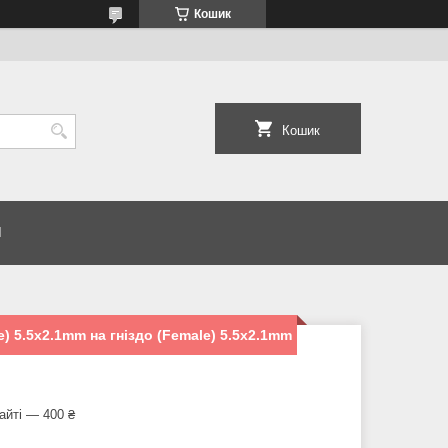
Кошик
Кошик
И
e) 5.5x2.1mm на гніздо (Female) 5.5x2.1mm
айті — 400 ₴