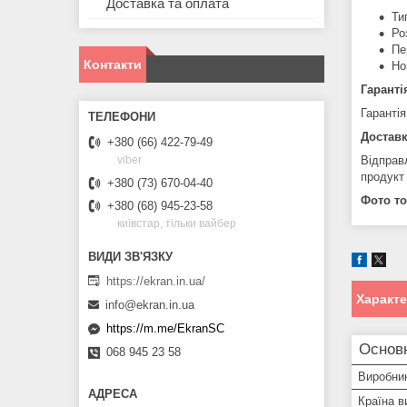
Доставка та оплата
Ти
Ро
Пе
Контакти
Но
Гаранті
Гарантія
Доставк
+380 (66) 422-79-49
Відправ
viber
продукт
+380 (73) 670-04-40
Фото то
+380 (68) 945-23-58
київстар, тільки вайбер
https://ekran.in.ua/
Характ
info@ekran.in.ua
https://m.me/EkranSC
Основ
068 945 23 58
Виробни
Країна в