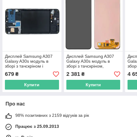
Дисплей Samsung A307
Дисплей Samsung A307
Дис
Galaxy A30s модуль в
Galaxy A30s модуль в
Gala
зборі з тачскріном і
зборі з тачскріном,
збор
рамкою, чорний, TFT
чорний, Original
чорн
679
2 381
4 6
₴
₴
Premium
(переклеєне скло)
Origi
Купити
Купити
Про нас
98% позитивних з 2159 відгуків за рік
Працює з 25.09.2013