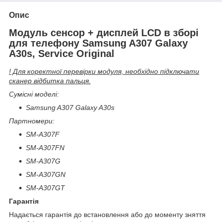
Опис
Модуль сенсор + дисплей LCD в зборі
для телефону Samsung A307 Galaxy
A30s, Service Original
! Для коректної перевірки модуля, необхідно підключати
сканер відбитка пальця.
Сумісні моделі:
Samsung A307 Galaxy A30s
Партномери:
SM-A307F
SM-A307FN
SM-A307G
SM-A307GN
SM-A307GT
Гарантія
Надається гарантія до встановлення або до моменту зняття