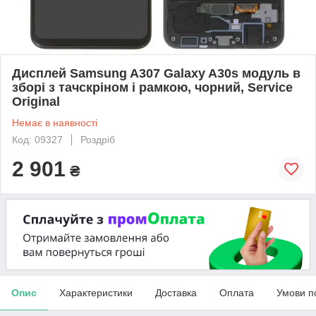
Дисплей Samsung A307 Galaxy A30s модуль в
зборі з тачскріном і рамкою, чорний, Service
Original
Немає в наявності
Код: 09327
Роздріб
2 901
₴
Опис
Характеристики
Доставка
Оплата
Умови п