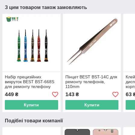
З цим товаром також замовляють
Набір прецизійних
Пінцет BEST BST-14C для
Клей
викруток BEST BST-668S
ремонту телефонів,
дисп
для ремонту телефону
110mm
корп
план
449
143
63
₴
₴
Купити
Купити
Подібні товари компанії