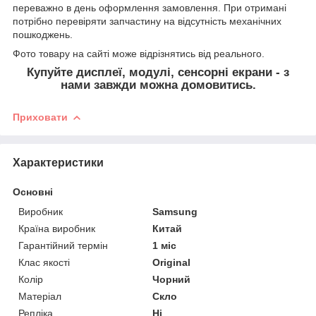
переважно в день оформлення замовлення. При отримані
потрібно перевіряти запчастину на відсутність механічних
пошкоджень.
Фото товару на сайті може відрізнятись від реального.
Купуйте дисплеї, модулі, сенсорні екрани - з
нами завжди можна домовитись.
Приховати
Характеристики
Основні
Виробник
Samsung
Країна виробник
Китай
Гарантійний термін
1 міс
Клас якості
Original
Колір
Чорний
Матеріал
Скло
Репліка
Ні