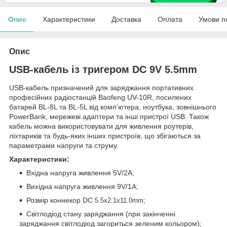
Опис
Характеристики
Доставка
Оплата
Умови п
Опис
USB-кабель із тригером DC 9V 5.5mm
USB-кабель призначений для заряджання портативних
професійних радіостанцій Baofeng UV-10R, посилених
батарей BL-8L та BL-5L від комп'ютера, ноутбука, зовнішнього
PowerBank, мережеві адаптери та інші пристрої USB. Також
кабель можна використовувати для живлення роутерів,
ліхтариків та будь-яких інших пристроїв, що збігаються за
параметрами напруги та струму.
Характеристики:
Вхідна напруга живлення 5V/2A;
Вихідна напруга живлення 9V/1A;
Розмір коннекор DC
5.5x2.1x11.0mm;
Світлодіод стану заряджання (при закінченні
заряджання світлодіод загориться зеленим кольором);