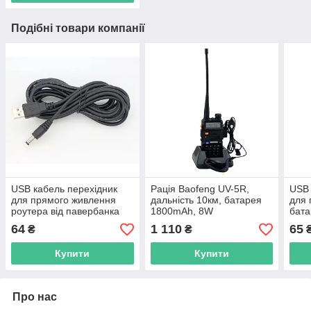
Подібні товари компанії
USB кабель перехідник
Рація Baofeng UV-5R,
USB 
для прямого живлення
дальність 10км, батарея
для 
роутера від павербанка
1800mAh, 8W
бата
Output 5V/2A конектор DC
10R 
64
1 110
65
₴
₴
5.5x2.1mm
Outp
Купити
Купити
Про нас