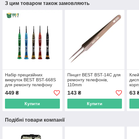
З цим товаром також замовляють
Набір прецизійних
Пінцет BEST BST-14C для
Клей
викруток BEST BST-668S
ремонту телефонів,
дисп
для ремонту телефону
110mm
корп
план
449
143
63
₴
₴
Купити
Купити
Подібні товари компанії