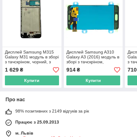
Дисплей Samsung M315
Дисплей Samsung A310
Дис
Galaxy M31 модуль в зборі
Galaxy A3 (2016) модуль в
Gala
з тачскріном, чорний, з
зборі з тачскріном,
з та
рамкою, OLED
чорний, OLED
1 629
914
710
₴
₴
Купити
Купити
Про нас
98% позитивних з 2149 відгуків за рік
Працює з 25.09.2013
м. Львів