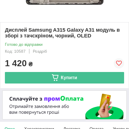
Дисплей Samsung A315 Galaxy A31 модуль в
зборі з тачскріном, чорний, OLED
Готово до відправки
Код: 10587
Роздріб
1 420
₴
Купити
Опис
Характеристики
Доставка
Оплата
Умови п