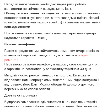
Перед встановленням необхідно перевірити роботу
запчастини не знімаючи заводських плівок.
Обміну чи поверненню не підлягають запчастини з ознаками
встановлення (гнуті шлейфи, знята заводська плівка, зірвані
пломби, потемніння термонаклейок) та явними механічними
пошкодженнями.
При встановленні запчастини в нашому сервісному центрі
надається гарантія 1 місяць.
Ремонт телефонів
Разом з продажем ми займаємось ремонтом смартфонів та
планшетів будь-якої складності - детальніше в
розділі
ремонтів
.
Перевагою ремонту телефону в нашому сервісному центрі
є гарантія на встановлену запчастину терміном 30 днів.
Ми здійснюємо ремонт телефонів поштою. Ви можете
відправити нам непрацюючий телефон, ми відремонтуємо і
відправимо його Вам. Можна обрати будь-якого зручного
перевізника та спосіб оплати.
Доставка та оплата
Відправка замовлення здійснюється в найкоротший термін,
переважно в день оформлення замовлення. При отримані