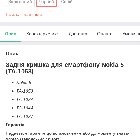
Золотистий
Чорний
Синій
Немає в наявності
Опис
Характеристики
Доставка
Оплата
Умови п
Опис
Задня кришка для смартфону Nokia 5
(TA-1053)
Nokia 5
TA-1053
TA-1024
TA-1044
TA-1027
Гарантія
Надається гарантія до встановлення або до моменту зняття
пломб (заводських плівок)