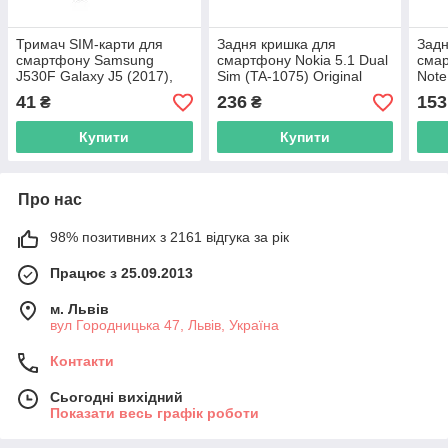
Тримач SIM-карти для
Задня кришка для
Задн
смартфону Samsung
смартфону Nokia 5.1 Dual
смар
J530F Galaxy J5 (2017),
Sim (TA-1075) Original
Note
чорний, 2 шт., З власником
New золотистий
чор
41
236
153
₴
₴
MMC, dual
Купити
Купити
Про нас
98% позитивних з 2161 відгука за рік
Працює з 25.09.2013
м. Львів
вул Городницька 47, Львів, Україна
Контакти
Сьогодні вихідний
Показати весь графік роботи