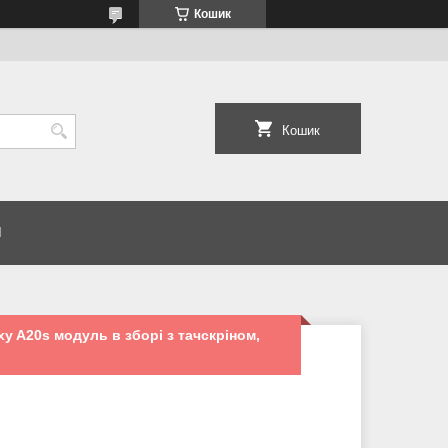
Кошик
Кошик
И
y A20s модуль в зборі з тачскріном,