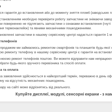
я
ся гарантія до встановлення або до моменту зняття пломб (заводських п
становленням необхідно перевірити роботу запчастини не знімаючи заво
чи поверненню не підлягають запчастини з ознаками встановлення (гнуті 
ння термонаклейок) та явними механічними пошкодженнями.
ановленні запчастини в нашому сервісному центрі надається гарантія 1 м
 телефонів
 продажем ми займаємось ремонтом смартфонів та планшетів будь-якої 
ою ремонту телефону в нашому сервісному центрі є гарантія на встановл
снюємо ремонт телефонів поштою. Ви можете відправити нам непрацюючи
брати будь-якого зручного перевізника та спосіб оплати.
а та оплата
ка замовлення здійснюється в найкоротший термін, переважно в день оф
ину на відсутність механічних пошкоджень.
ару на сайті може відрізнятись від реального.
Купуйте дисплеї, модулі, сенсорні екрани - з 