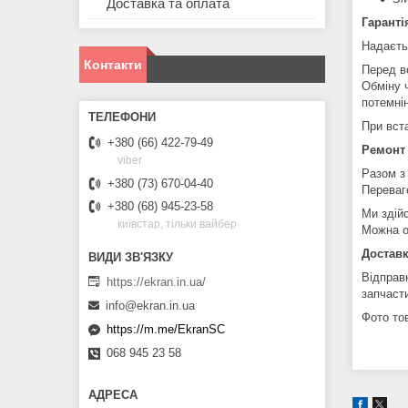
Доставка та оплата
Гаранті
Надаєть
Контакти
Перед в
Обміну 
потемні
При вст
+380 (66) 422-79-49
Ремонт
viber
Разом з
+380 (73) 670-04-40
Переваг
+380 (68) 945-23-58
Ми здій
київстар, тільки вайбер
Можна о
Доставк
Відправ
https://ekran.in.ua/
запчаст
info@ekran.in.ua
Фото тов
https://m.me/EkranSC
068 945 23 58