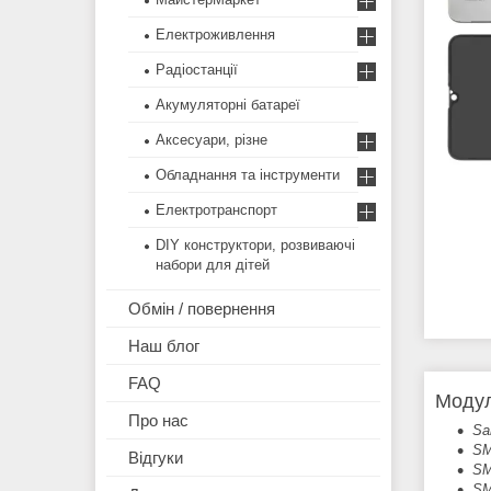
Електроживлення
Радіостанції
Акумуляторні батареї
Аксесуари, різне
Обладнання та інструменти
Електротранспорт
DIY конструктори, розвиваючі
набори для дітей
Обмін / повернення
Наш блог
FAQ
Модул
Про нас
Sa
SM
Відгуки
SM
SM