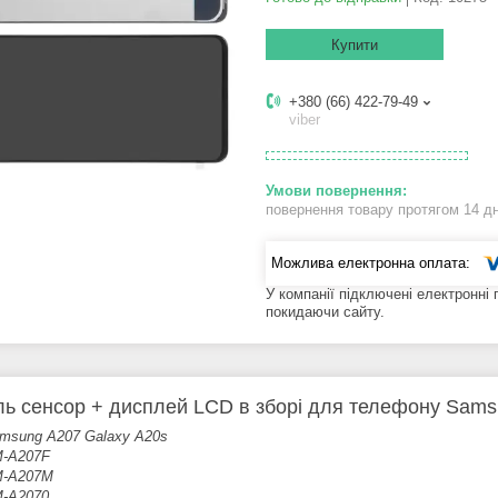
Купити
+380 (66) 422-79-49
viber
повернення товару протягом 14 д
У компанії підключені електронні
покидаючи сайту.
ь сенсор + дисплей LCD в зборі для телефону Sams
msung A207 Galaxy A20s
-A207F
-A207M
-A2070