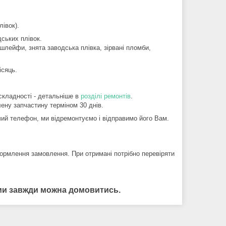
лівок).
дських плівок.
шлейфи, знята заводська плівка, зірвані пломби,
ісяць.
складності - детальніше в
розділі ремонтів
.
ену запчастину терміном 30 днів.
й телефон, ми відремонтуємо і відправимо його Вам.
ормлення замовлення. При отримані потрібно перевіряти
нами завжди можна домовитись.