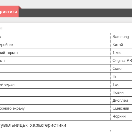
еристики
ні
к
Samsung
иробник
Китай
ний термін
1 міс
сті
Original P
л
Скло
Ні
ий екран
Так
Новий
Дисплей
орного екрану
Ємнісний
Чорний
увальницькі характеристики