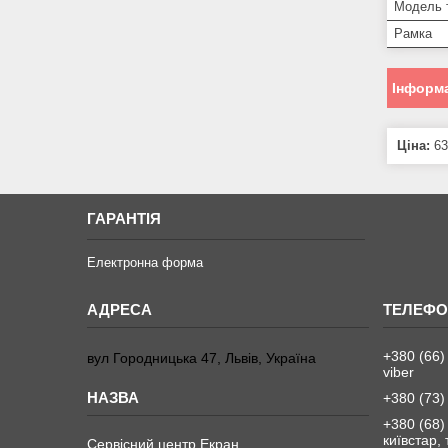
Модель 
Рамка
Інформа
Ціна:
63
ГАРАНТІЯ
Електронна форма
+380 (66)
вул Городницька 47, Львів, Україна
viber
+380 (73)
+380 (68)
київстар,
Сервісний центр Екран