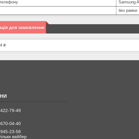
телефону
Samsung A
без рамки
ція для замовлення
4 ₴
 422-79-49
 670-04-40
 945-23-58
 тільки вайбер