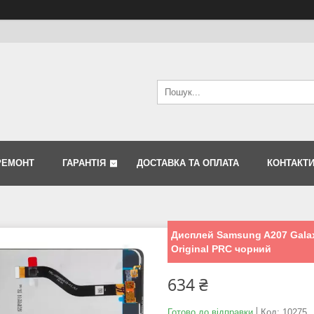
РЕМОНТ
ГАРАНТІЯ
ДОСТАВКА ТА ОПЛАТА
КОНТАКТ
Дисплей Samsung A207 Galax
Original PRC чорний
634 ₴
Готово до відправки
Код:
10275