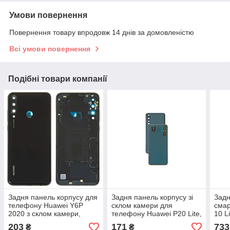
Умови повернення
Повернення товару впродовж 14 днів за домовленістю
Всі умови повернення
Подібні товари компанії
Задня панель корпусу для
Задня панель корпусу зі
Задн
телефону Huawei Y6P
склом камери для
смар
2020 з склом камери,
телефону Huawei P20 Lite,
10 L
чорна, Original PRC
Original PRC, чорна
203
171
733
₴
₴