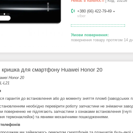
Немає в наявності
Код:
10216
+380 (66) 422-79-49
viber
повернення товару протягом 14 д
 кришка для смартфону Huawei Honor 20
awei Honor 20
L-L21
я
ся гарантія до встановлення або до моменту зняття пломб (заводських п
становленням необхідно перевірити роботу запчастини не знімаючи заво
чи поверненню не підлягають запчастини з ознаками встановлення (гнуті 
ння термонаклейок) та явними механічними пошкодженнями.
 телефонів
 продажем ми займаємось ремонтом смартфонів та планшетів будь-якої 