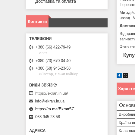
Доставка та оплата
Переваг
Ми здій
назад. М
Контакти
Доставк
Відправ
запчаст
Фото тов
+380 (66) 422-79-49
viber
Купу
+380 (73) 670-04-40
+380 (68) 945-23-58
київстар, тільки вайбер
Характ
https://ekran.in.ua/
info@ekran.in.ua
Основ
https://m.me/EkranSC
Виробни
068 945 23 58
Країна в
Клас яко