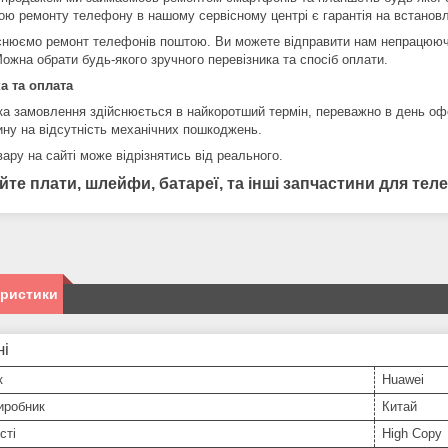
ою ремонту телефону в нашому сервісному центрі є гарантія на встановл
снюємо ремонт телефонів поштою. Ви можете відправити нам непрацююч
ожна обрати будь-якого зручного перевізника та спосіб оплати.
а та оплата
ка замовлення здійснюється в найкоротший термін, переважно в день оф
ину на відсутність механічних пошкоджень.
ару на сайті може відрізнятись від реального.
йте плати, шлейфи, батареї, та інші запчастини для те
еристики
ні
к
Huawei
иробник
Китай
сті
High Copy