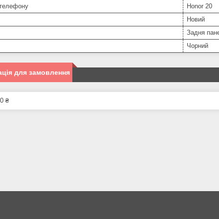
телефону
Honor 20
Новий
Задня пан
Чорний
ція для замовлення
0 ₴