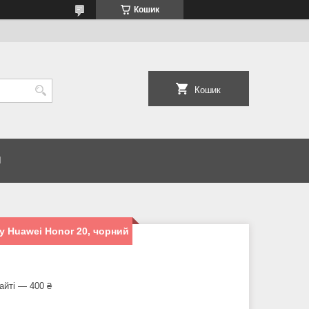
Кошик
Кошик
И
 Huawei Honor 20, чорний
айті — 400 ₴