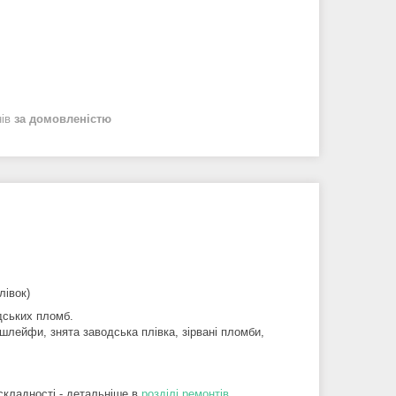
нів
за домовленістю
лівок)
дських пломб.
шлейфи, знята заводська плівка, зірвані пломби,
складності - детальніше в
розділі ремонтів
.