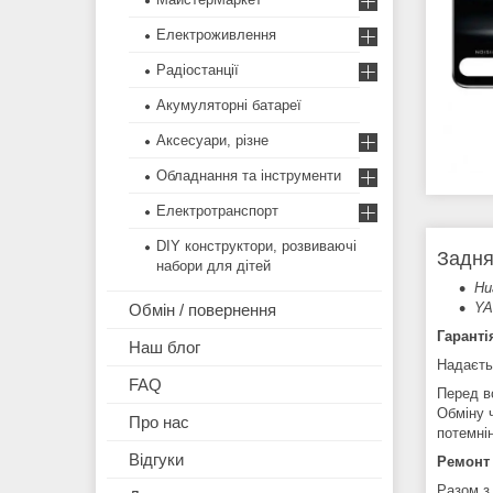
Електроживлення
Радіостанції
Акумуляторні батареї
Аксесуари, різне
Обладнання та інструменти
Електротранспорт
DIY конструктори, розвиваючі
Задня
набори для дітей
Hu
YA
Обмін / повернення
Гаранті
Наш блог
Надаєть
FAQ
Перед в
Обміну 
Про нас
потемні
Відгуки
Ремонт
Разом з