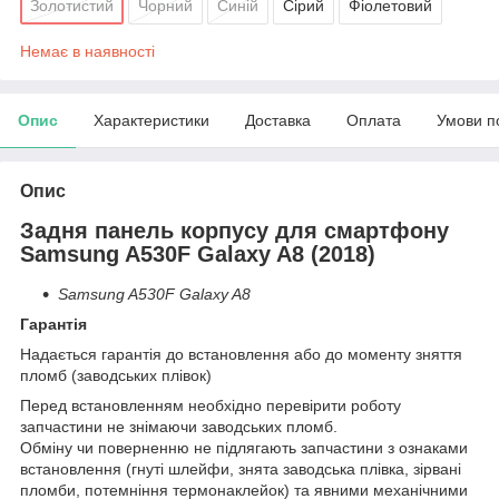
Золотистий
Чорний
Синій
Сірий
Фіолетовий
Немає в наявності
Опис
Характеристики
Доставка
Оплата
Умови п
Опис
Задня панель корпусу для смартфону
Samsung A530F Galaxy A8 (2018)
Samsung A530F Galaxy A8
Гарантія
Надається гарантія до встановлення або до моменту зняття
пломб (заводських плівок)
Перед встановленням необхідно перевірити роботу
запчастини не знімаючи заводських пломб.
Обміну чи поверненню не підлягають запчастини з ознаками
встановлення (гнуті шлейфи, знята заводська плівка, зірвані
пломби, потемніння термонаклейок) та явними механічними