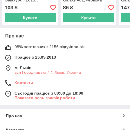
Galaxy A7 (2018),
Galaxy A01, червона
Gala
золотиста
103
86
147
₴
₴
Купити
Купити
Про нас
98% позитивних з 2156 відгуків за рік
Працює з 25.09.2013
м. Львів
вул Городницька 47, Львів, Україна
Контакти
Сьогодні працює з 09:00 до 18:00
Показати весь графік роботи
Про нас