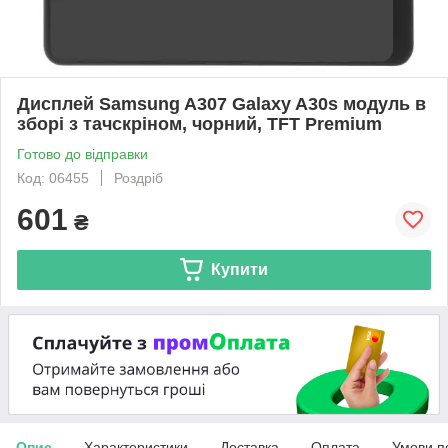
Дисплей Samsung A307 Galaxy A30s модуль в
зборі з тачскріном, чорний, TFT Premium
Готово до відправки
Код: 06455
Роздріб
601
₴
Купити
Опис
Характеристики
Доставка
Оплата
Умови п