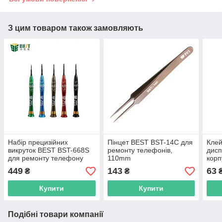
З цим товаром також замовляють
Набір прецизійних
Пінцет BEST BST-14C для
Клей
викруток BEST BST-668S
ремонту телефонів,
дисп
для ремонту телефону
110mm
корп
план
449
143
63
₴
₴
Купити
Купити
Подібні товари компанії