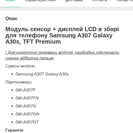
Опис
Модуль сенсор + дисплей LCD в зборі
для телефону Samsung A307 Galaxy
A30s, TFT Premium
! Для коректної перевірки модуля, необхідно підключати
сканер відбитка пальця.
Сумісні моделі:
Samsung A307 Galaxy A30s
Партномери:
SM-A307F
SM-A307FN
SM-A307G
SM-A307GN
SM-A307GT
Гарантія