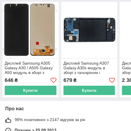
Дисплей Samsung A305
Дисплей Samsung A307
Дис
Galaxy A30 / A505 Galaxy
Galaxy A30s модуль в
Gala
A50 модуль в зборі з
зборі з тачскріном і
збор
тачскріном, чорний, TFT
рамкою, чорний, TFT
чорн
646
679
2 3
₴
₴
Incell (HC)
Premium
(пер
Купити
Купити
Про нас
98% позитивних з 2147 відгуків за рік
Працює з 25.09.2013