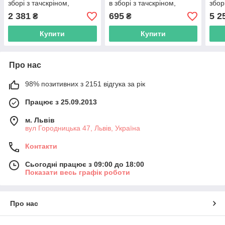
зборі з тачскріном,
в зборі з тачскріном,
збор
чорний, Original
чорний, з рамкою, Original
чорн
2 381
695
5 2
₴
₴
(переклеєне скло)
(PRC)
(пер
Купити
Купити
Про нас
98% позитивних з 2151 відгука за рік
Працює з 25.09.2013
м. Львів
вул Городницька 47, Львів, Україна
Контакти
Сьогодні працює з 09:00 до 18:00
Показати весь графік роботи
Про нас