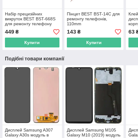
Набір прецизійних
Пінцет BEST BST-14C для
Клей
викруток BEST BST-668S
ремонту телефонів,
дисп
для ремонту телефону
110mm
корп
план
449
143
63
₴
₴
Купити
Купити
Подібні товари компанії
Дисплей Samsung A307
Дисплей Samsung M105
Дис
Galaxy A30s модуль в
Galaxy M10 (2019) модуль
Gala