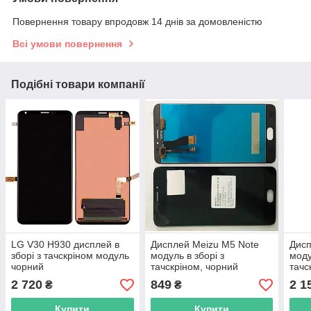
Повернення товару впродовж 14 днів за домовленістю
Всі умови повернення
Подібні товари компанії
LG V30 H930 дисплей в
Дисплей Meizu M5 Note
Дисп
зборі з тачскріном модуль
модуль в зборі з
моду
чорний
тачскріном, чорний
тачс
рамк
2 720
849
2 1
₴
₴
наб
Купити
Купити