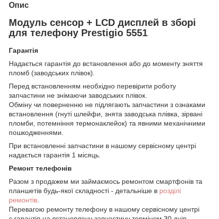
Опис
Модуль сенсор + LCD дисплей в зборі
для телефону Prestigio 5551
Гарантія
Надається гарантія до встановлення або до моменту зняття
пломб (заводських плівок).
Перед встановленням необхідно перевірити роботу
запчастини не знімаючи заводських плівок.
Обміну чи поверненню не підлягають запчастини з ознаками
встановлення (гнуті шлейфи, знята заводська плівка, зірвані
пломби, потемніння термонаклейок) та явними механічними
пошкодженнями.
При встановленні запчастини в нашому сервісному центрі
надається гарантія 1 місяць.
Ремонт телефонів
Разом з продажем ми займаємось ремонтом смартфонів та
планшетів будь-якої складності - детальніше в
розділі
ремонтів
.
Перевагою ремонту телефону в нашому сервісному центрі
є гарантія на встановлену запчастину терміном 30 днів.