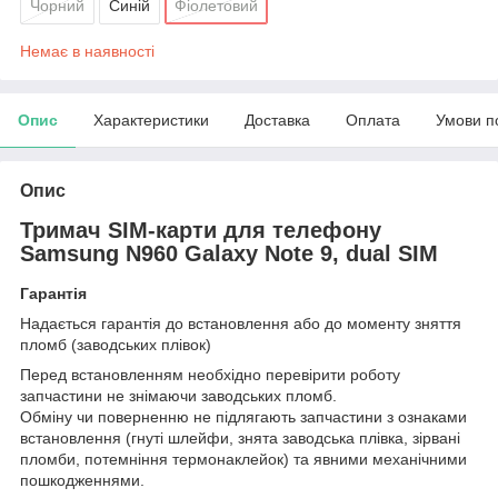
Чорний
Синій
Фіолетовий
Немає в наявності
Опис
Характеристики
Доставка
Оплата
Умови п
Опис
Тримач SIM-карти для телефону
Samsung N960 Galaxy Note 9, dual SIM
Гарантія
Надається гарантія до встановлення або до моменту зняття
пломб (заводських плівок)
Перед встановленням необхідно перевірити роботу
запчастини не знімаючи заводських пломб.
Обміну чи поверненню не підлягають запчастини з ознаками
встановлення (гнуті шлейфи, знята заводська плівка, зірвані
пломби, потемніння термонаклейок) та явними механічними
пошкодженнями.