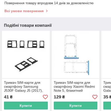
Повернення товару впродовж 14 днів за домовленістю
Всі умови повернення
Подібні товари компанії
Тримач SIM-карти для
Тримач SIM-карти для
Трим
смартфону Samsung
смартфону Xiaomi Redmi
смар
J530F Galaxy J5 (2017),
Note 5, блакитний
Gala
чорний, 2 шт., З власником
2 шт
41
129
35
₴
₴
MMC, dual
dual
Купити
Купити