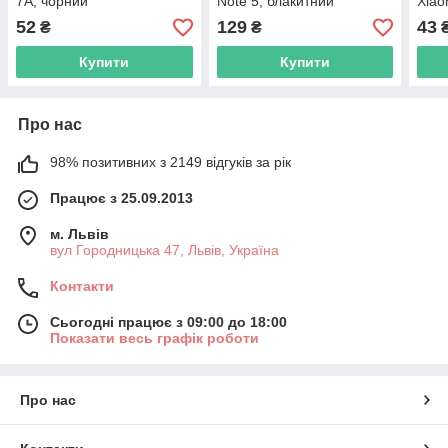
7A, чорний
Note 5, блакитний
Xiao
52
129
43
₴
₴
Купити
Купити
Про нас
98% позитивних з 2149 відгуків за рік
Працює з 25.09.2013
м. Львів
вул Городницька 47, Львів, Україна
Контакти
Сьогодні працює з 09:00 до 18:00
Показати весь графік роботи
Про нас