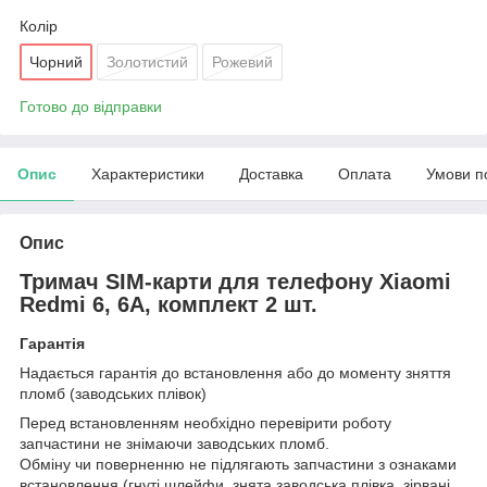
Колір
Чорний
Золотистий
Рожевий
Готово до відправки
Опис
Характеристики
Доставка
Оплата
Умови п
Опис
Тримач SIM-карти для телефону Xiaomi
Redmi 6, 6A, комплект 2 шт.
Гарантія
Надається гарантія до встановлення або до моменту зняття
пломб (заводських плівок)
Перед встановленням необхідно перевірити роботу
запчастини не знімаючи заводських пломб.
Обміну чи поверненню не підлягають запчастини з ознаками
встановлення (гнуті шлейфи, знята заводська плівка, зірвані